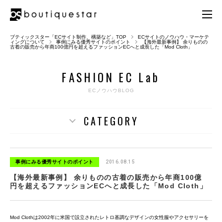
ブティックスター「ECサイト制作、構築など」TOP
ECサイトのノウハウ・マーケテ
ィングについて
事例にみる優秀サイトのポイント
【海外最新事例】 余りものの
古着の販売から年商100億円を超えるファッションECへと成長した「Mod Cloth」
F
A
S
H
I
O
N
E
C
L
a
b
ECノウハウBLOG
CATEGORY
事例にみる優秀サイトのポイント
2016.08.15
【海外最新事例】 余りものの古着の販売から年商100億
円を超えるファッションECへと成長した「Mod Cloth」
Mod Clothは2002年に米国で設立されたレトロ基調なデザインの女性服やアクセサリーを