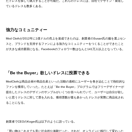
たドレスを探して購入することが可能だ。これらのドレスには、自社でデザイン・製造し
ているドレスも数多くある。
強力なコミュニティー
Mod Clothが2012年に1億ドルの売上を達成できたのは、創業者のSusan氏の服を選ぶセン
スと、ブランドを支持するファンによる強力なコミュニティーをつくることができたこと
が大きな成功要因になる。Facebookのフォロワー数はなんと141万人以上となっている。
「Be the Buyer」欲しいドレスに投票できる
ModClothは商品企画や商品生産といった活動の過程にユーザーを巻き込むことで熱狂的な
ファンを獲得していった。たとえば「Be the Buyer」プログラムではフリーデザイナーが
提出したドレスのデザインのサンプルがいくつか並べられていて、ユーザーは自分が欲し
いと思うドレスに対して票を入れる。獲得票数が最も多かったドレスが実際に商品化され
ることになる。
創業者でCEOのKoger氏は以下のように語っている。
「買い物はこれまでも常に社会的な体験だった。それが、オンラインに移行して変わった