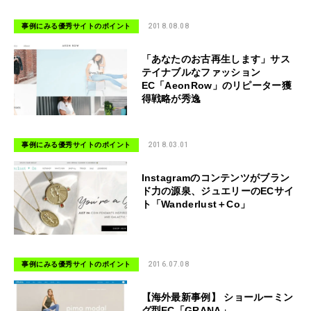
事例にみる優秀サイトのポイント
2018.08.08
「あなたのお古再生します」サス
テイナブルなファッション
EC「AeonRow」のリピーター獲
得戦略が秀逸
事例にみる優秀サイトのポイント
2018.03.01
Instagramのコンテンツがブラン
ド力の源泉、ジュエリーのECサイ
ト「Wanderlust＋Co」
事例にみる優秀サイトのポイント
2016.07.08
【海外最新事例】 ショールーミン
グ型EC「GRANA」