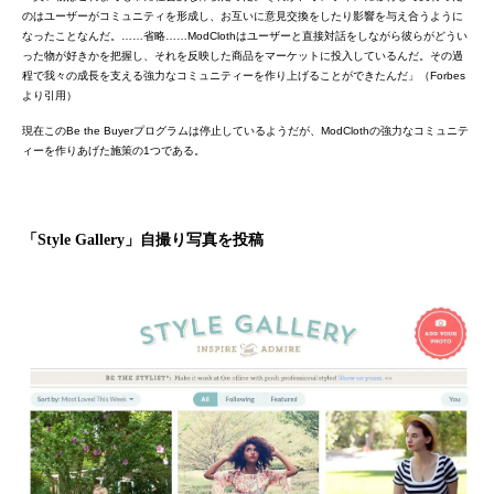
のはユーザーがコミュニティを形成し、お互いに意見交換をしたり影響を与え合うように
なったことなんだ。……省略……ModClothはユーザーと直接対話をしながら彼らがどうい
った物が好きかを把握し、それを反映した商品をマーケットに投入しているんだ。その過
程で我々の成長を支える強力なコミュニティーを作り上げることができたんだ」（Forbes
より引用）
現在このBe the Buyerプログラムは停止しているようだが、ModClothの強力なコミュニテ
ィーを作りあげた施策の1つである。
「
Style Gallery
」自撮り写真を投稿