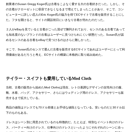
創業者のSusan Gregg Koger氏は古着をこよなく愛する大の古着好きだった。しかし、そ
の古着がクローゼットに収容できなくなるまで増えてしまったことがあり、そこで、コン
ピューターに詳しい恋人のEric Koger氏の協力を得てECサイトで古着を販売することにし
た。フタを開けると、サイトの開設初日にいきなり古着が売れたのだった。
２人がeBayを見ていると古着がごった混ぜで陳列されており、センスのある古着であって
も知名度のないブランドの古着はユーザーに見つけられにくい状態だった。Susan氏が認
めるセンスのある古着をeBayで見つけるのはさらに難しかった。
そこで、Susan氏のセンスで選んだ古着を販売するECサイトであればユーザーにとって利
用価値があるだろうと考え、ECサイトの構築に本格的に取り組み始めた。
テイラー・スイフトも愛用している
Mod Cloth
当初、古着の販売から始めたMod Clothsは現在、レトロ基調なデザインの女性向けの服、
靴、水着、バッグ、アクセサリー、さらにはウェディング用のドレス、アクセサリーも販
売するまで拡大している。
商品の値段はドレスでも70ドル前後とお手頃な値段となっている。安いものだと30ドル以
下のものもある。
ドレスはシーン別に用意されているのも特徴的だ。たとえば、特別なイベント向けのドレ
ス、パーティー向けのドレス、仕事向けのドレスといったようにそれぞれのシーンに合っ