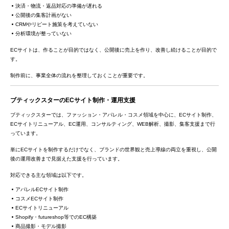
決済・物流・返品対応の準備が遅れる
公開後の集客計画がない
CRMやリピート施策を考えていない
分析環境が整っていない
ECサイトは、作ることが目的ではなく、公開後に売上を作り、改善し続けることが目的で
す。
制作前に、事業全体の流れを整理しておくことが重要です。
ブティックスターのECサイト制作・運用支援
ブティックスターでは、ファッション・アパレル・コスメ領域を中心に、ECサイト制作、
ECサイトリニューアル、EC運用、コンサルティング、WEB解析、撮影、集客支援まで行
っています。
単にECサイトを制作するだけでなく、ブランドの世界観と売上導線の両立を重視し、公開
後の運用改善まで見据えた支援を行っています。
対応できる主な領域は以下です。
アパレルECサイト制作
コスメECサイト制作
ECサイトリニューアル
Shopify・futureshop等でのEC構築
商品撮影・モデル撮影