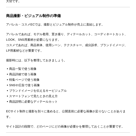
大切です。
商品撮影・ビジュアル制作の準備
アパレル・コスメECでは、撮影とビジュアル制作が売上に直結します。
アパレルであれば、モデル着用、置き撮り、ディテールカット、コーディネートカット、
LOOK、SNS用素材が必要になります。
コスメであれば、商品単体、使用シーン、テクスチャー、成分訴求、ブランドイメージ、
LP用素材などが重要です。
撮影時には、以下を整理しておきましょう。
商品一覧で使う画像
商品詳細で使う画像
特集ページで使う画像
SNSや広告で使う画像
ブランドイメージを伝えるキービジュアル
スマートフォンで見たときの見え方
商品説明に必要なディテールカット
ECサイト制作と撮影を別々に進めると、公開直前に必要な画像が足りないことがありま
す。
サイト設計の段階で、どのページにどの画像が必要かを整理しておくことが重要です。