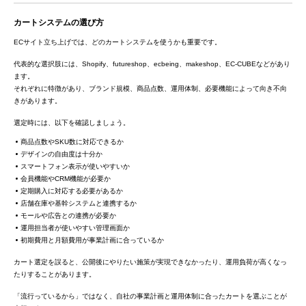
カートシステムの選び方
ECサイト立ち上げでは、どのカートシステムを使うかも重要です。
代表的な選択肢には、Shopify、futureshop、ecbeing、makeshop、EC-CUBEなどがあり
ます。
それぞれに特徴があり、ブランド規模、商品点数、運用体制、必要機能によって向き不向
きがあります。
選定時には、以下を確認しましょう。
商品点数やSKU数に対応できるか
デザインの自由度は十分か
スマートフォン表示が使いやすいか
会員機能やCRM機能が必要か
定期購入に対応する必要があるか
店舗在庫や基幹システムと連携するか
モールや広告との連携が必要か
運用担当者が使いやすい管理画面か
初期費用と月額費用が事業計画に合っているか
カート選定を誤ると、公開後にやりたい施策が実現できなかったり、運用負荷が高くなっ
たりすることがあります。
「流行っているから」ではなく、自社の事業計画と運用体制に合ったカートを選ぶことが