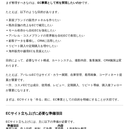
まず整理すべきなのは、
EC事業として何を実現したいのか
です。
たとえば、以下のような目的があります。
新規ブランドの販売チャネルを作りたい
既存店舗の売上をECで補完したい
モール依存から自社ECを強化したい
アパレル・コスメブランドの世界観を自社ECで表現したい
顧客データを蓄積し、CRMに活用したい
リピート購入や定期購入を増やしたい
海外販売や越境ECを見据えたい
目的によって、必要なサイト構成、カートシステム、撮影内容、集客施策、CRM施策は変
わります。
たとえば、アパレルECではサイズ・カラー展開、在庫管理、着用画像、コーディネート提
案が重要です。
一方、コスメECでは成分、使用感、レビュー、定期購入、リピート導線、購入後フォロー
が重要になります。
まずは、ECサイトを「作る」前に、EC事業としての目的を明確にすることが大切です。
ECサイト立ち上げに必要な準備項目
ECサイト立ち上げには、主に以下の準備が必要です。
準備項目
内容
事業計画
売上目標、粗利、広告費、運用費、人員体制を整理