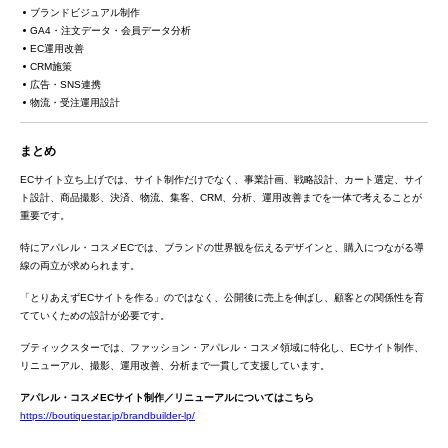
ブランドビジュアル制作
GA4・注文データ・会員データ分析
EC運用改善
CRM施策
広告・SNS連携
物流・受注運用設計
まとめ
ECサイト立ち上げでは、サイト制作だけでなく、事業計画、戦略設計、カート選定、サイ
ト設計、商品撮影、決済、物流、集客、CRM、分析、運用改善までを一体で考えることが
重要です。
特にアパレル・コスメECでは、ブランドの世界観を伝えるデザインと、購入につながる導
線の両立が求められます。
「とりあえずECサイトを作る」のではなく、公開後に売上を伸ばし、顧客との関係性を育
てていくための設計が必要です。
ブティックスターでは、ファッション・アパレル・コスメ領域に特化し、ECサイト制作、
リニューアル、撮影、運用改善、分析まで一貫して支援しています。
アパレル・コスメECサイト制作／リニューアルについてはこちら
https://boutiquestar.jp/brandbuilder-lp/