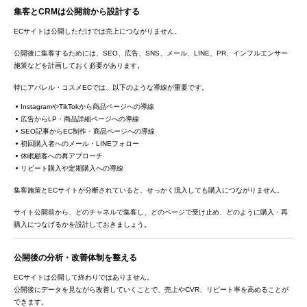
集客とCRMは公開前から設計する
ECサイトは公開しただけでは売上につながりません。
公開後に集客するためには、SEO、広告、SNS、メール、LINE、PR、インフルエンサー
施策などを計画しておく必要があります。
特にアパレル・コスメECでは、以下のような導線が重要です。
InstagramやTikTokから商品ページへの導線
広告からLP・商品詳細ページへの導線
SEO記事からEC制作・商品ページへの導線
初回購入者へのメール・LINEフォロー
休眠顧客への再アプローチ
リピート購入や定期購入への導線
集客施策とECサイトが分断されていると、せっかく流入しても購入につながりません。
サイト公開前から、どのチャネルで集客し、どのページで受け止め、どのように購入・再
購入につなげるかを設計しておきましょう。
公開後の分析・改善体制を整える
ECサイトは公開して終わりではありません。
公開後にデータを見ながら改善していくことで、売上やCVR、リピート率を高めることが
できます。