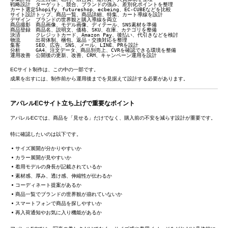
戦略設計
ターゲット、競合、ブランドの強み、差別化ポイントを整理
カート選定
Shopify、futureshop、ecbeing、EC-CUBEなどを比較
サイト設計
トップ、商品一覧、商品詳細、特集、カート導線を設計
デザイン
ブランドの世界観と購入導線を両立
商品撮影
商品画像、モデル画像、ディテール、SNS素材を準備
商品登録
商品名、説明文、価格、SKU、在庫、カテゴリを整備
決済
クレジットカード、Amazon Pay、後払い、代引きなどを検討
物流
出荷体制、梱包、返品・交換対応を整理
集客
SEO、広告、SNS、メール、LINE、PRを設計
分析
GA4、注文データ、商品別売上、CVRを確認できる環境を整備
運用改善
公開後の更新、改善、CRM、キャンペーン運用を設計
ECサイト制作は、この中の一部です。
成果を出すには、制作前から運用後までを見据えて設計する必要があります。
アパレルECサイト立ち上げで重要なポイント
アパレルECでは、商品を「見せる」だけでなく、購入前の不安を減らす設計が重要です。
特に確認したいのは以下です。
サイズ展開が分かりやすいか
カラー展開が見やすいか
着用モデルの身長が記載されているか
素材感、厚み、透け感、伸縮性が伝わるか
コーディネート提案があるか
商品一覧でブランドの世界観が崩れていないか
スマートフォンで商品を探しやすいか
再入荷通知やお気に入り機能があるか