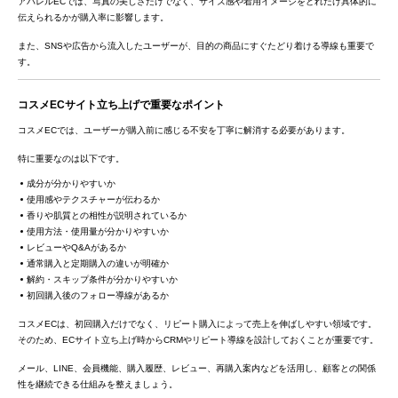
アパレルECでは、写真の美しさだけでなく、サイズ感や着用イメージをどれだけ具体的に
伝えられるかが購入率に影響します。
また、SNSや広告から流入したユーザーが、目的の商品にすぐたどり着ける導線も重要で
す。
コスメECサイト立ち上げで重要なポイント
コスメECでは、ユーザーが購入前に感じる不安を丁寧に解消する必要があります。
特に重要なのは以下です。
成分が分かりやすいか
使用感やテクスチャーが伝わるか
香りや肌質との相性が説明されているか
使用方法・使用量が分かりやすいか
レビューやQ&Aがあるか
通常購入と定期購入の違いが明確か
解約・スキップ条件が分かりやすいか
初回購入後のフォロー導線があるか
コスメECは、初回購入だけでなく、リピート購入によって売上を伸ばしやすい領域です。
そのため、ECサイト立ち上げ時からCRMやリピート導線を設計しておくことが重要です。
メール、LINE、会員機能、購入履歴、レビュー、再購入案内などを活用し、顧客との関係
性を継続できる仕組みを整えましょう。