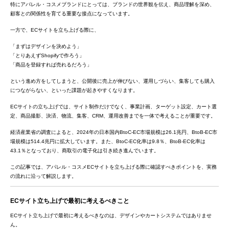
特にアパレル・コスメブランドにとっては、ブランドの世界観を伝え、商品理解を深め、
顧客との関係性を育てる重要な接点になっています。
一方で、ECサイトを立ち上げる際に、
「まずはデザインを決めよう」
「とりあえずShopifyで作ろう」
「商品を登録すれば売れるだろう」
という進め方をしてしまうと、公開後に売上が伸びない、運用しづらい、集客しても購入
につながらない、といった課題が起きやすくなります。
ECサイトの立ち上げでは、サイト制作だけでなく、事業計画、ターゲット設定、カート選
定、商品撮影、決済、物流、集客、CRM、運用改善までを一体で考えることが重要です。
経済産業省の調査によると、2024年の日本国内BtoC-EC市場規模は26.1兆円、BtoB-EC市
場規模は514.4兆円に拡大しています。また、BtoC-EC化率は9.8％、BtoB-EC化率は
43.1％となっており、商取引の電子化は引き続き進んでいます。
この記事では、アパレル・コスメECサイトを立ち上げる際に確認すべきポイントを、実務
の流れに沿って解説します。
ECサイト立ち上げで最初に考えるべきこと
ECサイト立ち上げで最初に考えるべきなのは、デザインやカートシステムではありませ
ん。