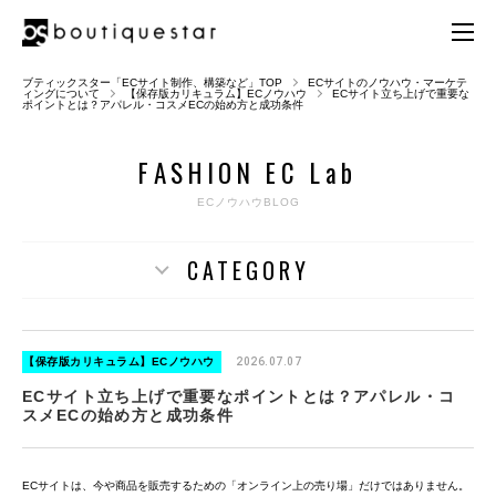
ブティックスター「ECサイト制作、構築など」TOP
ECサイトのノウハウ・マーケテ
ィングについて
【保存版カリキュラム】ECノウハウ
ECサイト立ち上げで重要な
ポイントとは？アパレル・コスメECの始め方と成功条件
F
A
S
H
I
O
N
E
C
L
a
b
ECノウハウBLOG
CATEGORY
【保存版カリキュラム】ECノウハウ
2026.07.07
ECサイト立ち上げで重要なポイントとは？アパレル・コ
スメECの始め方と成功条件
ECサイトは、今や商品を販売するための「オンライン上の売り場」だけではありません。