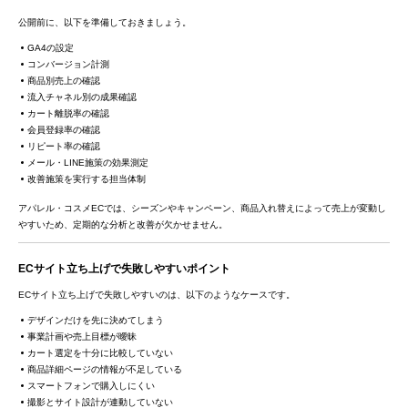
公開前に、以下を準備しておきましょう。
GA4の設定
コンバージョン計測
商品別売上の確認
流入チャネル別の成果確認
カート離脱率の確認
会員登録率の確認
リピート率の確認
メール・LINE施策の効果測定
改善施策を実行する担当体制
アパレル・コスメECでは、シーズンやキャンペーン、商品入れ替えによって売上が変動し
やすいため、定期的な分析と改善が欠かせません。
ECサイト立ち上げで失敗しやすいポイント
ECサイト立ち上げで失敗しやすいのは、以下のようなケースです。
デザインだけを先に決めてしまう
事業計画や売上目標が曖昧
カート選定を十分に比較していない
商品詳細ページの情報が不足している
スマートフォンで購入しにくい
撮影とサイト設計が連動していない