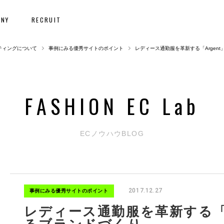
ANY
RECRUIT
ティングについて
事例にみる優秀サイトのポイント
レディース通勤服を革新する「Argen
F
A
S
H
I
O
N
E
C
L
a
b
ECノウハウBLOG
2017.12.27
事例にみる優秀サイトのポイント
レディース通勤服を革新する「A