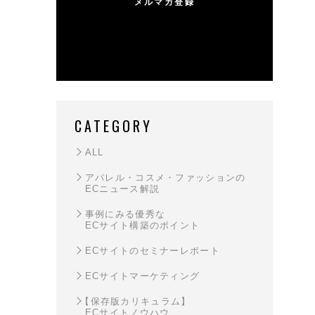
メルマガ登録
[contact-form-7 id="309" title="MAIL MAGAGINE"]
CATEGORY
ALL
アパレル・コスメ・ファッションの
ECニュース解説
事例にみる優秀な
ECサイト構築のポイント
ECサイトのセミナーレポート
ECサイトマーケティング
【保存版カリキュラム】
ECサイトノウハウ