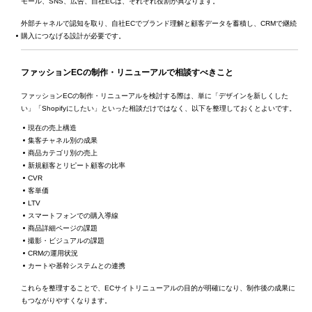
モール、SNS、広告、自社ECは、それぞれ役割が異なります。
外部チャネルで認知を取り、自社ECでブランド理解と顧客データを蓄積し、CRMで継続
購入につなげる設計が必要です。
ファッションECの制作・リニューアルで相談すべきこと
ファッションECの制作・リニューアルを検討する際は、単に「デザインを新しくした
い」「Shopifyにしたい」といった相談だけではなく、以下を整理しておくとよいです。
現在の売上構造
集客チャネル別の成果
商品カテゴリ別の売上
新規顧客とリピート顧客の比率
CVR
客単価
LTV
スマートフォンでの購入導線
商品詳細ページの課題
撮影・ビジュアルの課題
CRMの運用状況
カートや基幹システムとの連携
これらを整理することで、ECサイトリニューアルの目的が明確になり、制作後の成果に
もつながりやすくなります。