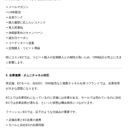
メールマガジン
LINE配信
会員ランク
購入履歴に応じたレコメンド
再入荷通知
休眠顧客向けキャンペーン
誕生日クーポン
コーディネート提案
定期購入・リピート導線
特にコスメECでは、リピート購入や定期購入との相性が高いため、CRM設計が売上に大き
く影響します。
5. 在庫連携・オムニチャネル対応
実店舗、ECモール、自社EC、SNS販売など複数チャネルを持つブランドでは、在庫管理
が大きな課題になります。
EC上では在庫切れになっているのに店舗には在庫がある、モールでは売れているのに自社
ECでは在庫反映が遅れる、といった状態は機会損失につながります。
ファッションECでは、以下のような仕組みが重要です。
店舗在庫とEC在庫の連携
モールと自社ECの在庫同期