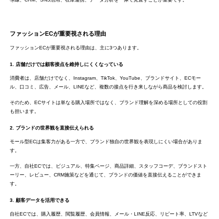
ファッションECが重要視される理由
ファッションECが重要視される理由は、主に3つあります。
1. 店舗だけでは顧客接点を維持しにくくなっている
消費者は、店舗だけでなく、Instagram、TikTok、YouTube、ブランドサイト、ECモー
ル、口コミ、広告、メール、LINEなど、複数の接点を行き来しながら商品を検討します。
そのため、ECサイトは単なる購入場所ではなく、ブランド理解を深める場所としての役割
も担います。
2. ブランドの世界観を直接伝えられる
モール型ECは集客力がある一方で、ブランド独自の世界観を表現しにくい場合がありま
す。
一方、自社ECでは、ビジュアル、特集ページ、商品詳細、スタッフコーデ、ブランドスト
ーリー、レビュー、CRM施策などを通じて、ブランドの価値を直接伝えることができま
す。
3. 顧客データを活用できる
自社ECでは、購入履歴、閲覧履歴、会員情報、メール・LINE反応、リピート率、LTVなど