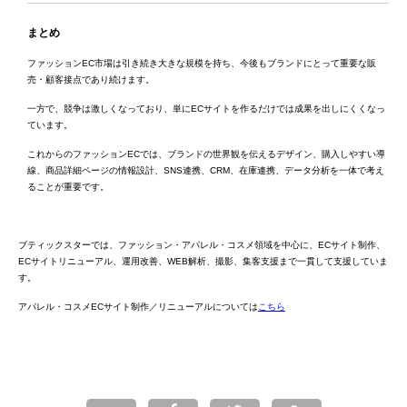
まとめ
ファッションEC市場は引き続き大きな規模を持ち、今後もブランドにとって重要な販
売・顧客接点であり続けます。
一方で、競争は激しくなっており、単にECサイトを作るだけでは成果を出しにくくなっ
ています。
これからのファッションECでは、ブランドの世界観を伝えるデザイン、購入しやすい導
線、商品詳細ページの情報設計、SNS連携、CRM、在庫連携、データ分析を一体で考え
ることが重要です。
ブティックスターでは、ファッション・アパレル・コスメ領域を中心に、ECサイト制作、
ECサイトリニューアル、運用改善、WEB解析、撮影、集客支援まで一貫して支援していま
す。
アパレル・コスメECサイト制作／リニューアルについては
こちら