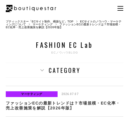
ブティックスター「ECサイト制作、構築など」TOP
ECサイトのノウハウ・マーケテ
ィングについて
マーケティング
ファッションECの最新トレンドは？市場規模・
EC化率・売上改善施策を解説【2026年版】
F
A
S
H
I
O
N
E
C
L
a
b
ECノウハウBLOG
CATEGORY
マーケティング
2026.07.07
ファッションECの最新トレンドは？市場規模・EC化率・
売上改善施策を解説【2026年版】