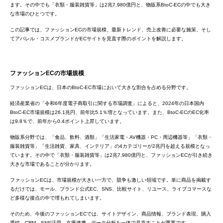
ます。その中でも「衣類・服装雑貨等」は2兆7,980億円と、物販系BtoC-ECの中でも大き
な市場のひとつです。
この記事では、ファッションECの市場規模、最新トレンド、売上改善に必要な施策、そし
てアパレル・コスメブランドがECサイトを見直す際のポイントを解説します。
ファッションECの市場規模
ファッションECは、日本のBtoC-EC市場において大きな割合を占める分野です。
経済産業省の「令和6年度電子商取引に関する市場調査」によると、2024年の日本国内
BtoC-EC市場規模は26.1兆円、前年比5.1％増となっています。また、BtoC-ECのEC化率
は9.8％で、前年から0.4ポイント上昇しています。
物販系分野では、「食品、飲料、酒類」「生活家電・AV機器・PC・周辺機器等」「衣類・
服装雑貨等」「生活雑貨、家具、インテリア」の4カテゴリーが2兆円を超える規模となっ
ています。その中で「衣類・服装雑貨等」は2兆7,980億円と、ファッションECが引き続き
大きな市場であることが分かります。
ファッションECは、市場規模が大きい一方で、競争も激しい領域です。単に商品を掲載す
るだけでは、モール、ブランド公式EC、SNS、比較サイト、リユース、ライブコマースな
ど多様な接点の中で埋もれてしまいます。
そのため、今後のファッションECでは、サイトデザイン、商品情報、ブランド表現、購入
導線、CRM、SNS活用、在庫連携、データ分析を一体で見直すことが重要です。