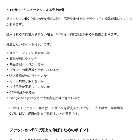
7. ECサイトリニューアルによる売上改善
ファッションECで売上が伸び悩む場合、広告やSNSだけを強化しても成果が出にくいこと
があります。
流入はあるのに購入されない場合、ECサイト側に課題がある可能性があります。
見直したいポイントは以下です。
スマートフォンで見やすいか
商品が探しやすいか
商品詳細ページが十分か
ブランドの世界観が伝わっているか
購入導線が分かりやすいか
カート離脱が多くないか
決済手段が不足していないか
CRM導線があるか
Google Analyticsなどで改善点を把握できているか
ECサイトリニューアルでは、デザインを変えるだけでなく、売上構造、集客構造、
CVR、LTV、運用体制まで見直すことが重要です。
ファッションECで売上を伸ばすためのポイント