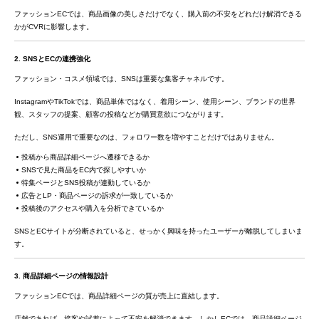
ファッションECでは、商品画像の美しさだけでなく、購入前の不安をどれだけ解消できる
かがCVRに影響します。
2. SNSとECの連携強化
ファッション・コスメ領域では、SNSは重要な集客チャネルです。
InstagramやTikTokでは、商品単体ではなく、着用シーン、使用シーン、ブランドの世界
観、スタッフの提案、顧客の投稿などが購買意欲につながります。
ただし、SNS運用で重要なのは、フォロワー数を増やすことだけではありません。
投稿から商品詳細ページへ遷移できるか
SNSで見た商品をEC内で探しやすいか
特集ページとSNS投稿が連動しているか
広告とLP・商品ページの訴求が一致しているか
投稿後のアクセスや購入を分析できているか
SNSとECサイトが分断されていると、せっかく興味を持ったユーザーが離脱してしまいま
す。
3. 商品詳細ページの情報設計
ファッションECでは、商品詳細ページの質が売上に直結します。
店舗であれば、接客や試着によって不安を解消できます。しかしECでは、商品詳細ページ