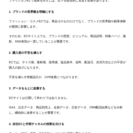
ファッションECで成果を出すには、以下を総合的に見直す必要があります。
1. ブランドの世界観を明確にする
ファッション・コスメECでは、商品そのものだけでなく、ブランドの世界観や顧客体験
が購買に影響します。
そのため、ECサイト上でも、ブランドの思想、ビジュアル、商品説明、特集ページ、撮
影、SNS表現が一貫していることが重要です。
2. 購入前の不安を減らす
ECでは、サイズ感、素材感、使用感、返品条件、送料、配送日、決済方法などの不安が
購入の妨げになります。
不安を減らす情報設計が、CVR改善につながります。
3. データをもとに改善する
ECサイトは公開して終わりではありません。
GA4、注文データ、商品別売上、会員データ、広告データ、CRM配信結果などを分析
し、継続的に改善することが重要です。
4. 自社ECと外部チャネルの役割を分ける