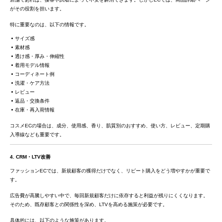
がその役割を担います。
特に重要なのは、以下の情報です。
サイズ感
素材感
透け感・厚み・伸縮性
着用モデル情報
コーディネート例
洗濯・ケア方法
レビュー
返品・交換条件
在庫・再入荷情報
コスメECの場合は、成分、使用感、香り、肌質別のおすすめ、使い方、レビュー、定期購
入導線なども重要です。
4. CRM・LTV改善
ファッションECでは、新規顧客の獲得だけでなく、リピート購入をどう増やすかが重要で
す。
広告費が高騰しやすい中で、毎回新規顧客だけに依存すると利益が残りにくくなります。
そのため、既存顧客との関係性を深め、LTVを高める施策が必要です。
具体的には、以下のような施策があります。