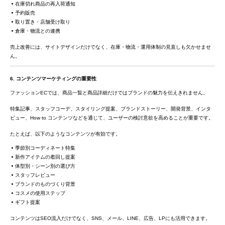
在庫切れ商品の再入荷通知
予約販売
取り置き・店舗受け取り
倉庫・物流との連携
売上改善には、サイトデザインだけでなく、在庫・物流・運用体制の見直しも欠かせませ
ん。
6. コンテンツマーケティングの重要性
ファッションECでは、商品一覧と商品詳細だけではブランドの魅力を伝えきれません。
特集記事、スタッフコーデ、スタイリング提案、ブランドストーリー、開発背景、インタ
ビュー、How to コンテンツなどを通じて、ユーザーの検討意欲を高めることが重要です。
たとえば、以下のようなコンテンツが有効です。
季節別コーディネート特集
新作アイテムの着回し提案
体型別・シーン別の選び方
スタッフレビュー
ブランドのものづくり背景
コスメの使用ステップ
ギフト提案
コンテンツはSEO流入だけでなく、SNS、メール、LINE、広告、LPにも活用できます。