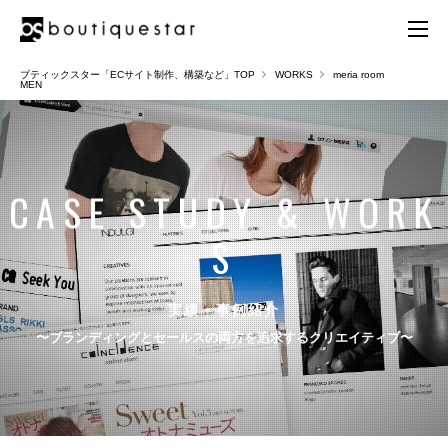
ブティックスター「ECサイト制作、構築など」TOP
WORKS
meria room
MEN
C
A
S
E
S
T
U
D
Y
&
W
O
R
K
S
実績・事例紹介
〜ブランディングとセールスの両方を追求するクリエイティブ〜