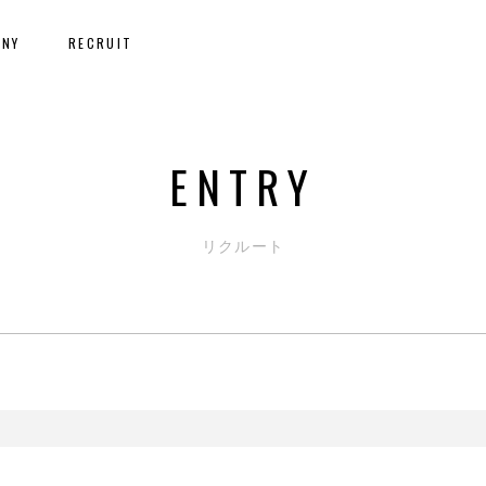
ANY
RECRUIT
E
N
T
R
Y
リクルート