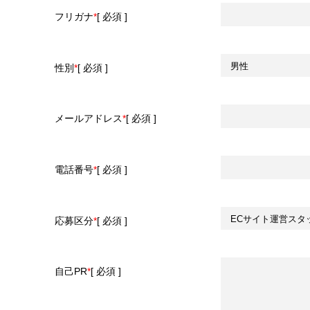
フリガナ
*
性別
*
メールアドレス
*
電話番号
*
応募区分
*
自己PR
*